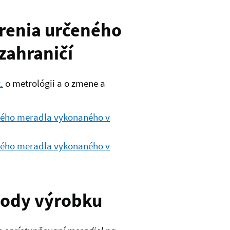
renia určeného
zahraničí
.
o metrológii a o zmene a
eného meradla vykonaného v
eného meradla vykonaného v
hody výrobku