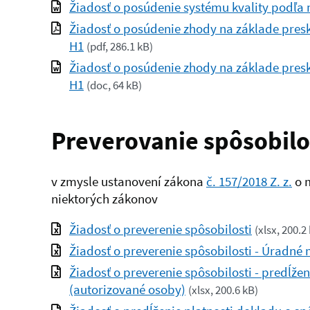
Žiadosť o posúdenie systému kvality podľa
Žiadosť o posúdenie zhody na základe pre
H1
(
pdf, 286.1 kB
)
Žiadosť o posúdenie zhody na základe pre
H1
(
doc, 64 kB
)
Preverovanie spôsobilo
v zmysle ustanovení zákona
č. 157/2018 Z. z.
o m
niektorých zákonov
Žiadosť o preverenie spôsobilosti
(
xlsx, 200.2
Žiadosť o preverenie spôsobilosti - Úradné
Žiadosť o preverenie spôsobilosti - predĺženi
(autorizované osoby)
(
xlsx, 200.6 kB
)