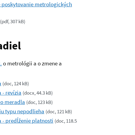
 poskytovanie metrologických
(
pdf, 307 kB
)
adiel
.
o metrológii a o zmene a
a
(
doc, 124 kB
)
- revízia
(
docx, 44.3 kB
)
ho meradla
(
doc, 123 kB
)
iu typu nepodlieha
(
doc, 121 kB
)
- predĺženie platnosti
(
doc, 118.5