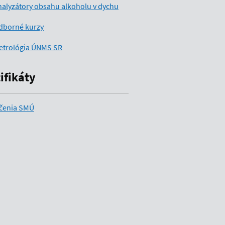
alyzátory obsahu alkoholu v dychu
dborné kurzy
etrológia ÚNMS SR
ifikáty
čenia SMÚ