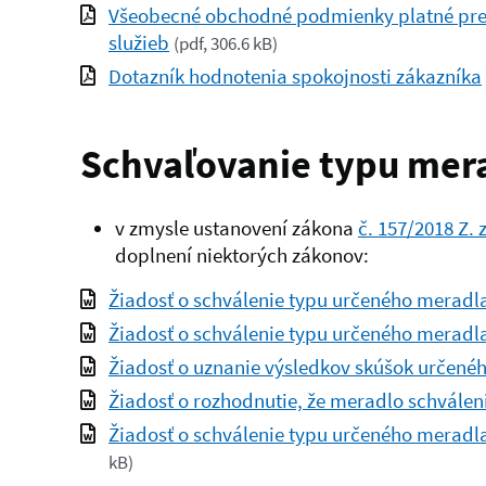
Všeobecné obchodné podmienky platné pre
služieb
(
pdf, 306.6 kB
)
Dotazník hodnotenia spokojnosti zákazníka
Schvaľovanie typu mer
v zmysle ustanovení zákona
č. 157/2018 Z. z
doplnení niektorých zákonov:
Žiadosť o schválenie typu určeného meradl
Žiadosť o schválenie typu určeného meradla 
Žiadosť o uznanie výsledkov skúšok určené
Žiadosť o rozhodnutie, že meradlo schválen
Žiadosť o schválenie typu určeného meradla 
kB
)