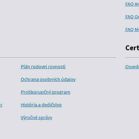
FAQ An
FAQ O
FAQ M
Cert
Plán rodovej rovnosti
Osved
Ochrana osobných údajov
Protikorupčný program
úr
História a dedičstvo
Výročné správy