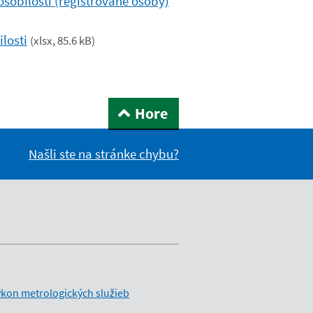
ôsobilosti (registrované osoby)
losti
(
xlsx, 85.6 kB
)
Hore
Našli ste na stránke chybu?
kon metrologických služieb