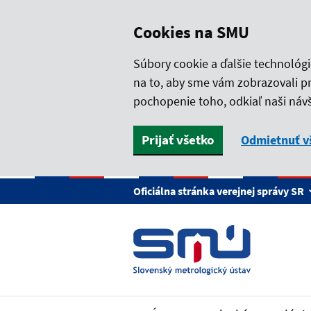
Cookies na SMU
Súbory cookie a ďalšie technológ
na to, aby sme vám zobrazovali p
pochopenie toho, odkiaľ naši návš
Prijať všetko
Odmietnuť v
Preskočiť na hlavný obsah
Oficiálna stránka verejnej správy SR