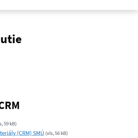
utie
 CRM
s, 59 kB
)
teriály (CRM) SMÚ
(
xls, 56 kB
)