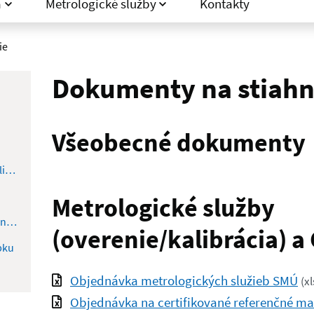
a
Metrologické služby
Kontakty
ie
Dokumenty na stiahn
Všeobecné dokumenty
Metrologické služby (overenie/kalibrácia) a CRM
Metrologické služby
Uznanie prvotného overenia určeného merania vykonaného v zahraničí
(overenie/kalibrácia) a
bku
Objednávka metrologických služieb SMÚ
(
xl
Objednávka na certifikované referenčné ma