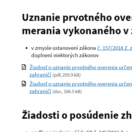
Uznanie prvotného ove
merania vykonaného v 
v zmysle ustanovení zákona
č. 157/2018 Z. z
doplnení niektorých zákonov
Žiadosť o uznanie prvotného overenia urč
zahraničí
(
pdf, 259.9 kB
)
Žiadosť o uznanie prvotného overenia urč
zahraničí
(
doc, 166.5 kB
)
Žiadosti o posúdenie z