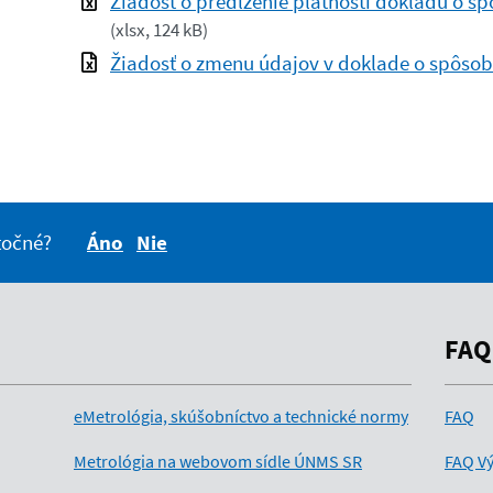
Žiadosť o predĺženie platnosti dokladu o sp
(
xlsx, 124 kB
)
Žiadosť o zmenu údajov v doklade o spôsobi
itočné?
Áno
Nie
FAQ
eMetrológia, skúšobníctvo a technické normy
FAQ
Metrológia na webovom sídle ÚNMS SR
FAQ Vý