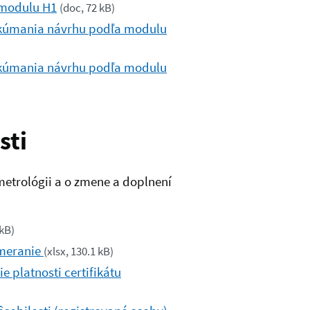
 modulu H1
(
doc, 72 kB
)
skúmania návrhu podľa modulu
skúmania návrhu podľa modulu
sti
etrológii a o zmene a doplnení
 kB
)
 meranie
(
xlsx, 130.1 kB
)
e platnosti certifikátu