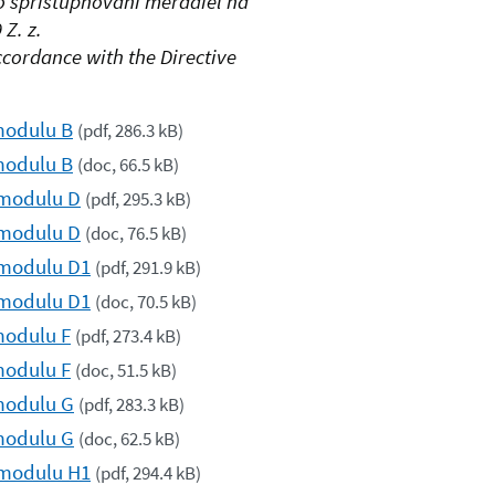
 o sprístupňovaní meradiel na
Z. z.
cordance with the Directive
modulu B
(
pdf, 286.3 kB
)
modulu B
(
doc, 66.5 kB
)
 modulu D
(
pdf, 295.3 kB
)
 modulu D
(
doc, 76.5 kB
)
 modulu D1
(
pdf, 291.9 kB
)
 modulu D1
(
doc, 70.5 kB
)
modulu F
(
pdf, 273.4 kB
)
modulu F
(
doc, 51.5 kB
)
modulu G
(
pdf, 283.3 kB
)
modulu G
(
doc, 62.5 kB
)
 modulu H1
(
pdf, 294.4 kB
)