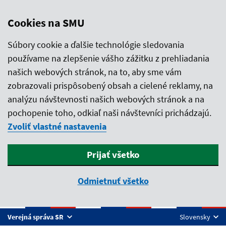
Cookies na SMU
Súbory cookie a ďalšie technológie sledovania
používame na zlepšenie vášho zážitku z prehliadania
našich webových stránok, na to, aby sme vám
zobrazovali prispôsobený obsah a cielené reklamy, na
analýzu návštevnosti našich webových stránok a na
pochopenie toho, odkiaľ naši návštevníci prichádzajú.
Zvoliť vlastné nastavenia
Prijať všetko
Odmietnuť všetko
Preskočiť na hlavný obsah
Verejná správa SR
Slovensky