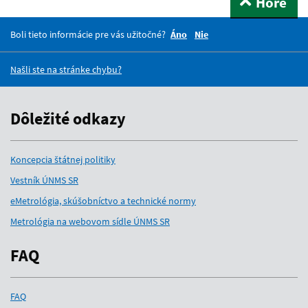
Hore
Boli tieto informácie pre vás užitočné?
Áno
Nie
Našli ste na stránke chybu?
Dôležité odkazy
Koncepcia štátnej politiky
Vestník ÚNMS SR
eMetrológia, skúšobníctvo a technické normy
Metrológia na webovom sídle ÚNMS SR
FAQ
FAQ