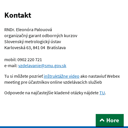
Kontakt
RNDr. Eleonóra Palouová
organizačný garant odborných kurzov
Slovenský metrologický ústav
Karloveská 63, 841 04 Bratislava
mobil: 0902 220 721
e-mail:
vzdelavanie@smu.gov.sk
Tu si môžete pozrieť
inštruktážne video
ako nastaviuť Webex
meeting pre účastníkov online vzdelávacích služieb
Odpovede na najčastejšie kladené otázky nájdete
TU
.
Hore