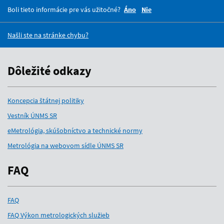
Boli tieto informácie pre vás užitočné?
Áno
Nie
Našli ste na stránke chybu?
Dôležité odkazy
Koncepcia štátnej politiky
Vestník ÚNMS SR
eMetrológia, skúšobníctvo a technické normy
Metrológia na webovom sídle ÚNMS SR
FAQ
FAQ
FAQ Výkon metrologických služieb