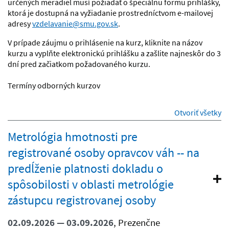
určených meradiel musí požiadať o špeciálnu formu prihlášky,
ktorá je dostupná na vyžiadanie prostredníctvom e-mailovej
adresy
vzdelavanie@smu.gov.sk
.
V prípade záujmu o prihlásenie na kurz, kliknite na názov
kurzu a vyplňte elektronickú prihlášku
a zašlite najneskôr do 3
dní pred začiatkom požadovaného kurzu.
Termíny odborných kurzov
sekcie
Otvoriť všetky
Metrológia hmotnosti pre
registrované osoby opravcov váh -- na
predĺženie platnosti dokladu o
spôsobilosti v oblasti metrológie
zástupcu registrovanej osoby
02.09.2026 — 03.09.2026
, Prezenčne