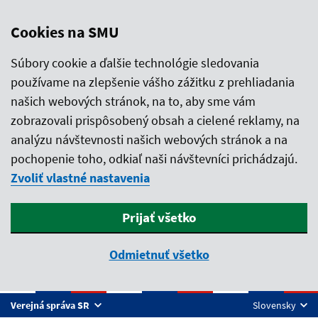
Cookies na SMU
Súbory cookie a ďalšie technológie sledovania
používame na zlepšenie vášho zážitku z prehliadania
našich webových stránok, na to, aby sme vám
zobrazovali prispôsobený obsah a cielené reklamy, na
analýzu návštevnosti našich webových stránok a na
pochopenie toho, odkiaľ naši návštevníci prichádzajú.
Zvoliť vlastné nastavenia
Prijať všetko
Odmietnuť všetko
Preskočiť na hlavný obsah
Verejná správa SR
Slovensky