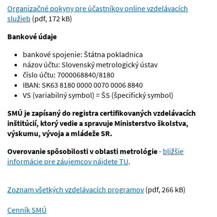
Organizačné pokyny pre účastníkov online vzdelávacích
služieb
(pdf, 172 kB)
Bankové údaje
bankové spojenie: Štátna pokladnica
názov účtu: Slovenský metrologický ústav
číslo účtu: 7000068840/8180
IBAN: SK63 8180 0000 0070 0006 8840
VS (
variabilný symbol
) = ŠS (
špecifický symbol
)
SMÚ je
zapísaný do registra certifikovaných vzdelávacích
inštitúcií, ktorý vedie a spravuje Ministerstvo školstva,
výskumu, vývoja a mládeže SR.
Overovanie spôsobilosti v oblasti metrológie
-
bližšie
informácie pre záujemcov nájdete TU
.
Zoznam všetkých vzdelávacích programov
(pdf, 266 kB)
Cenník SMÚ