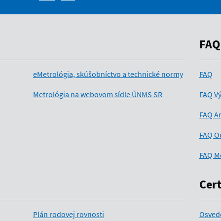
FAQ
eMetrológia, skúšobníctvo a technické normy
FAQ
Metrológia na webovom sídle ÚNMS SR
FAQ Vý
FAQ An
FAQ O
FAQ M
Cert
Plán rodovej rovnosti
Osved