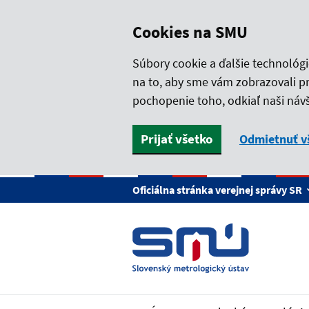
Cookies na SMU
Súbory cookie a ďalšie technológ
na to, aby sme vám zobrazovali p
pochopenie toho, odkiaľ naši návš
Prijať všetko
Odmietnuť v
Preskočiť na hlavný obsah
Oficiálna stránka verejnej správy SR