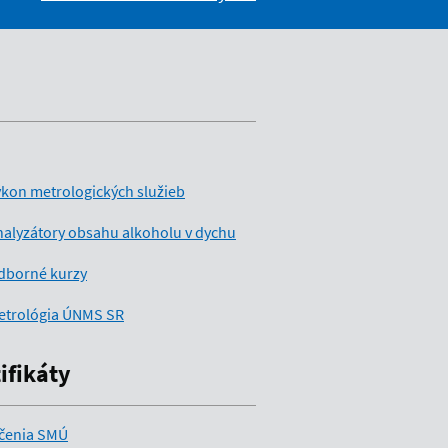
kon metrologických služieb
alyzátory obsahu alkoholu v dychu
dborné kurzy
etrológia ÚNMS SR
ifikáty
čenia SMÚ