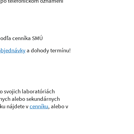
b po telefonickom oznámení
 podľa cenníka SMÚ
objednávky
a dohody termínu!
o svojich laboratóriách
rnych alebo sekundárnych
ku nájdete v
cenníku
, alebo v