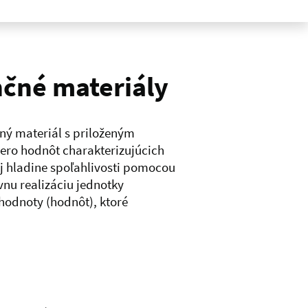
nčné materiály
čný materiál s priloženým
cero hodnôt charakterizujúcich
nej hladine spoľahlivosti pomocou
nu realizáciu jednotky
 hodnoty (hodnôt), ktoré