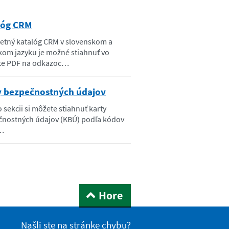
lóg CRM
tný katalóg CRM v slovenskom a
kom jazyku je možné stiahnuť vo
te PDF na odkazoc…
y bezpečnostných údajov
o sekcii si môžete stiahnuť karty
čnostných údajov (KBÚ) podľa kódov
…
Hore
Našli ste na stránke chybu?