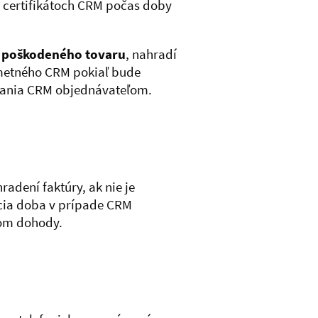
 certifikátoch CRM počas doby
 poškodeného tovaru
, nahradí
metného CRM pokiaľ bude
žania CRM objednávateľom.
dení faktúry, ak nie je
cia doba v prípade CRM
om dohody.