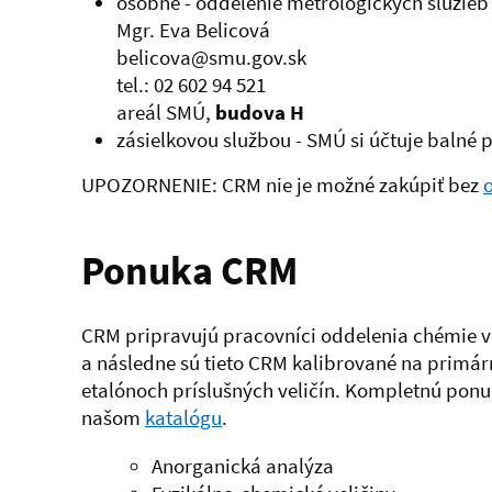
osobne - oddelenie metrologických služie
Mgr. Eva Belicová
belicova@smu.gov.sk
tel.: 02 602 94 521
areál SMÚ,
budova H
zásielkovou službou - SMÚ si účtuje balné
UPOZORNENIE: CRM nie je možné zakúpiť bez
Ponuka CRM
CRM pripravujú pracovníci oddelenia chémie v
a následne sú tieto CRM kalibrované na primá
etalónoch príslušných veličín.
Kompletnú ponu
našom
katalógu
.
Anorganická analýza