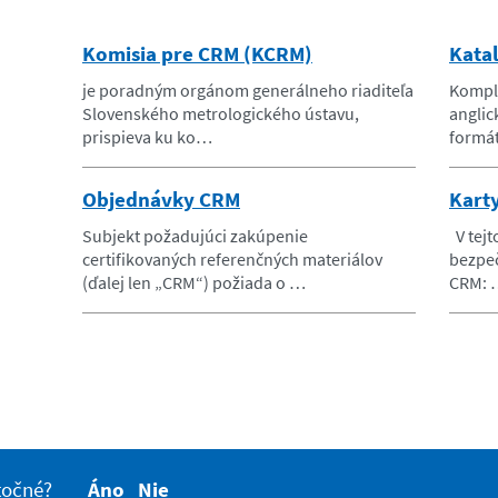
Komisia pre CRM (KCRM)
Kata
je poradným orgánom generálneho riaditeľa
Komple
Slovenského metrologického ústavu,
anglic
prispieva ku ko…
formá
Objednávky CRM
Kart
Subjekt požadujúci zakúpenie
V tejt
certifikovaných referenčných materiálov
bezpe
(ďalej len „CRM“) požiada o …
CRM: 
itočné?
Áno
Nie