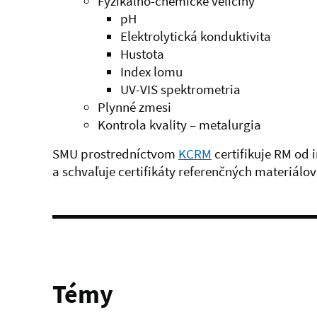
Fyzikálno-chemické veličiny
pH
Elektrolytická konduktivita
Hustota
Index lomu
UV-VIS spektrometria
Plynné zmesi
Kontrola kvality – metalurgia
SMU prostredníctvom
KCRM
certifikuje RM od
a schvaľuje certifikáty referenčných materiálo
Témy