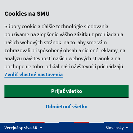
Cookies na SMU
Súbory cookie a ďalšie technológie sledovania
používame na zlepšenie vášho zážitku z prehliadania
našich webových stránok, na to, aby sme vám
zobrazovali prispôsobený obsah a cielené reklamy, na
analýzu návštevnosti našich webových stránok a na
pochopenie toho, odkiaľ naši návštevníci prichádzajú.
Zvoliť vlastné nastavenia
Prijať všetko
Odmietnuť všetko
Preskočiť na hlavný obsah
Verejná správa SR
Slovensky