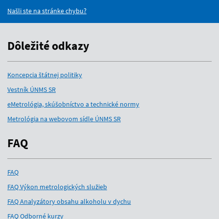
Našli ste na stránke chybu?
Dôležité odkazy
Koncepcia štátnej politiky
Vestník ÚNMS SR
eMetrológia, skúšobníctvo a technické normy
Metrológia na webovom sídle ÚNMS SR
FAQ
FAQ
FAQ Výkon metrologických služieb
FAQ Analyzátory obsahu alkoholu v dychu
FAQ Odborné kurzy