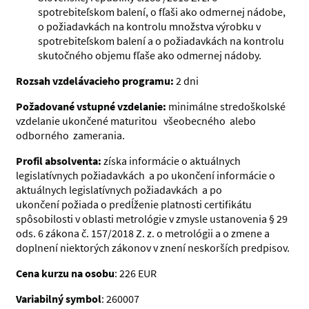
spotrebiteľskom balení, o fľaši ako odmernej nádobe,
o požiadavkách na kontrolu množstva výrobku v
spotrebiteľskom balení a o požiadavkách na kontrolu
skutočného objemu fľaše ako odmernej nádoby.
Rozsah vzdelávacieho programu:
2 dni
Požadované vstupné vzdelanie:
minimálne stredoškolské
vzdelanie ukončené maturitou všeobecného alebo
odborného zamerania.
Profil absolventa:
získa informácie o aktuálnych
legislatívnych požiadavkách a po ukončení
informácie o
aktuálnych legislatívnych požiadavkách a po
ukončení požiada o predĺženie platnosti certifikátu
spôsobilosti v oblasti metrológie v zmysle ustanovenia § 29
ods. 6 zákona č. 157/2018 Z. z. o metrológii a o zmene a
doplnení niektorých zákonov v znení neskorších predpisov.
Cena kurzu na osobu
: 226 EUR
Variabilný symbol
: 260007