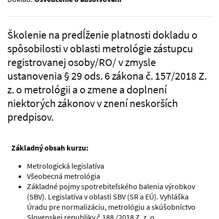
Školenie na predĺženie platnosti dokladu o
spôsobilosti v oblasti metrológie zástupcu
registrovanej osoby/RO/ v zmysle
ustanovenia § 29 ods. 6 zákona č. 157/2018 Z.
z. o metrológii a o zmene a doplnení
niektorých zákonov v znení neskorších
predpisov.
Základný obsah kurzu:
Metrologická legislatíva
Všeobecná metrológia
Základné pojmy spotrebiteľského balenia výrobkov
(SBV). Legislatíva v oblasti SBV (SR a EÚ). Vyhláška
Úradu pre normalizáciu, metrológiu a skúšobníctvo
Slovenskej republiky č.188 /2018 Z. z. o