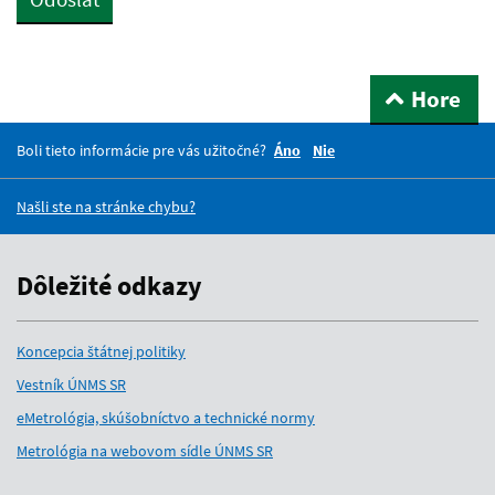
Hore
Boli tieto informácie pre vás užitočné?
Áno
Nie
Našli ste na stránke chybu?
Dôležité odkazy
Koncepcia štátnej politiky
Vestník ÚNMS SR
eMetrológia, skúšobníctvo a technické normy
Metrológia na webovom sídle ÚNMS SR