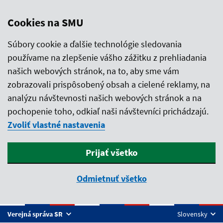
Cookies na SMU
Súbory cookie a ďalšie technológie sledovania
používame na zlepšenie vášho zážitku z prehliadania
našich webových stránok, na to, aby sme vám
zobrazovali prispôsobený obsah a cielené reklamy, na
analýzu návštevnosti našich webových stránok a na
pochopenie toho, odkiaľ naši návštevníci prichádzajú.
Zvoliť vlastné nastavenia
Prijať všetko
Odmietnuť všetko
Preskočiť na hlavný obsah
Verejná správa SR
Slovensky