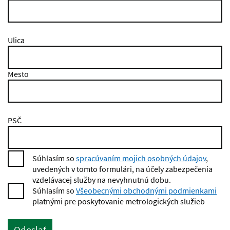
Ulica
Mesto
PSČ
Súhlasím so
spracúvaním mojich osobných údajov
,
uvedených v tomto formulári, na účely zabezpečenia
vzdelávacej služby na nevyhnutnú dobu.
Súhlasím so
Všeobecnými obchodnými podmienkami
platnými pre poskytovanie metrologických služieb
Odoslať