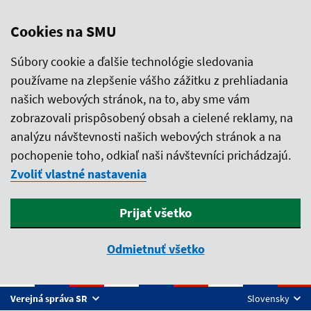
Cookies na SMU
Súbory cookie a ďalšie technológie sledovania
používame na zlepšenie vášho zážitku z prehliadania
našich webových stránok, na to, aby sme vám
zobrazovali prispôsobený obsah a cielené reklamy, na
analýzu návštevnosti našich webových stránok a na
pochopenie toho, odkiaľ naši návštevníci prichádzajú.
Zvoliť vlastné nastavenia
Prijať všetko
Odmietnuť všetko
Preskočiť na hlavný obsah
Verejná správa SR
Slovensky