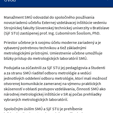
Manažment SMÚ odovzdal do spoločného používania
novozriadenú učebňu Externej vzdelávacej inštitúcie vedeniu
Strojníckej fakulty Slovenskej technickej univerzity v Bratislave
(SjF STU) zastúpenej prof. Ing. Ľubomírom Šoošom, PhD.
Priestor učebne je k svojmu účelu moderne zariadený a je
vybavený potrebnou technikou a tiež základnými
metrologickými prístrojmi. Umiestnenie učebne umožňuje
blízky prístup do metrologických laboratórií SMÚ.
Podujatia sa zúčastnili za SjF STU jej pedagógovia a študenti
a za stranu SMÚ riaditeľ odboru metrológie a vedúci
jednotlivých oddelení odboru metrológie, ktorí mali možnosť
otvorenej komunikácie zameranej na výmenu praktických
skúseností v oblasti postupov vzdelávania, činnosti SMÚ ako
národnej metrologickej inštitúcie v SR aj počas prehliadky
vybraných metrologických laboratórií.
Spoločným úsilím SMÚ a SjF STU je prehĺbenie