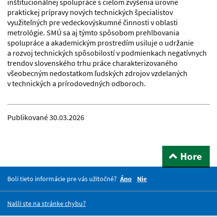
inštitucionálnej spolupráce s cieľom zvýšenia úrovne
praktickej prípravy nových technických špecialistov
využiteľných pre vedeckovýskumné činnosti v oblasti
metrológie. SMÚ sa aj týmto spôsobom prehlbovania
spolupráce a akademickým prostredím usiluje o udržanie
a rozvoj technických spôsobilostí v podmienkach negatívnych
trendov slovenského trhu práce charakterizovaného
všeobecným nedostatkom ľudských zdrojov vzdelaných
v technických a prírodovedných odboroch.
Publikované
30.03.2026
Hore
Boli tieto informácie pre vás užitočné?
Áno
Nie
Našli ste na stránke chybu?