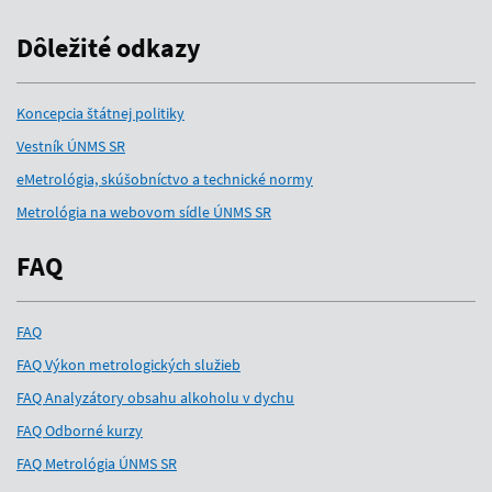
Dôležité odkazy
Koncepcia štátnej politiky
Vestník ÚNMS SR
eMetrológia, skúšobníctvo a technické normy
Metrológia na webovom sídle ÚNMS SR
FAQ
FAQ
FAQ Výkon metrologických služieb
FAQ Analyzátory obsahu alkoholu v dychu
FAQ Odborné kurzy
FAQ Metrológia ÚNMS SR