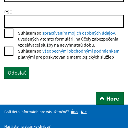
PSČ
Súhlasím so
spracúvaním mojich osobných údajov
,
uvedených v tomto formulári, na účely zabezpečenia
vzdelávacej služby na nevyhnutnú dobu.
Súhlasím so
Všeobecnými obchodnými podmienkami
platnými pre poskytovanie metrologických služieb
Odoslať
Hore
Boli tieto informácie pre vás užitočné?
Áno
Nie
Našli ste na stránke chybu?