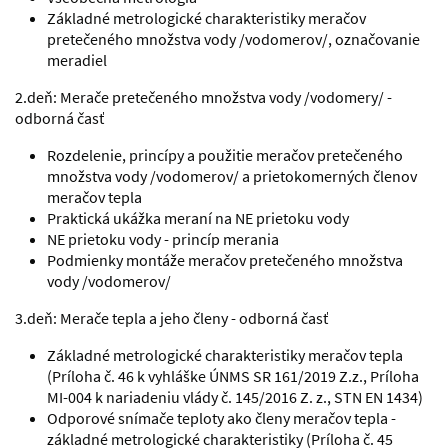
Základné metrologické charakteristiky meračov
pretečeného množstva vody /vodomerov/, označovanie
meradiel
2.deň: Merače pretečeného množstva vody /vodomery/ -
odborná časť
Rozdelenie, princípy a použitie meračov pretečeného
množstva vody /vodomerov/ a prietokomerných členov
meračov tepla
Praktická ukážka meraní na NE prietoku vody
NE prietoku vody - princíp merania
Podmienky montáže meračov pretečeného množstva
vody /vodomerov/
3.deň: Merače tepla a jeho členy - odborná časť
Základné metrologické charakteristiky meračov tepla
(Príloha č. 46 k vyhláške ÚNMS SR 161/2019 Z.z., Príloha
MI-004 k nariadeniu vlády č. 145/2016 Z. z., STN EN 1434)
Odporové snímače teploty ako členy meračov tepla -
základné metrologické charakteristiky (Príloha č. 45