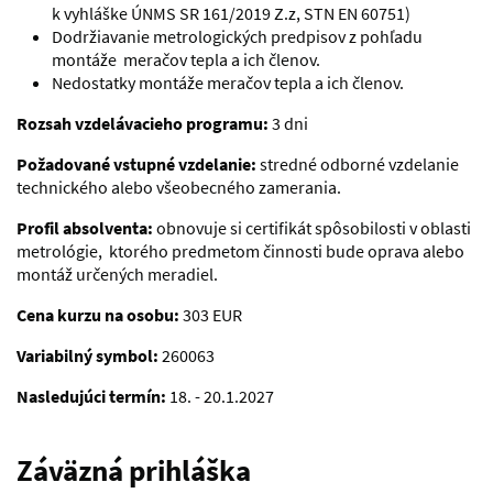
k vyhláške ÚNMS SR 161/2019 Z.z, STN EN 60751)
Dodržiavanie metrologických predpisov z pohľadu
montáže meračov tepla a ich členov.
Nedostatky montáže meračov tepla a ich členov.
Rozsah vzdelávacieho programu:
3 dni
Požadované vstupné vzdelanie:
stredné odborné vzdelanie
technického alebo všeobecného zamerania.
Profil absolventa:
obnovuje si certifikát spôsobilosti v oblasti
metrológie, ktorého predmetom činnosti bude oprava alebo
montáž určených meradiel.
Cena kurzu na osobu
:
303 EUR
Variabilný symbol
:
260063
Nasledujúci termín:
18. - 20.1.2027
Záväzná prihláška