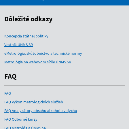
Dôležité odkazy
Koncepcia štátnej politiky
Vestník ÚNMS SR
eMetrológia, skúšobníctvo a technické normy
Metrológia na webovom sídle ÚNMS SR
FAQ
FAQ
FAQ Výkon metrologických služieb
FAQ Analyzátory obsahu alkoholu v dychu
FAQ Odborné kurzy
FAQ Metrológia ÚNMS SR