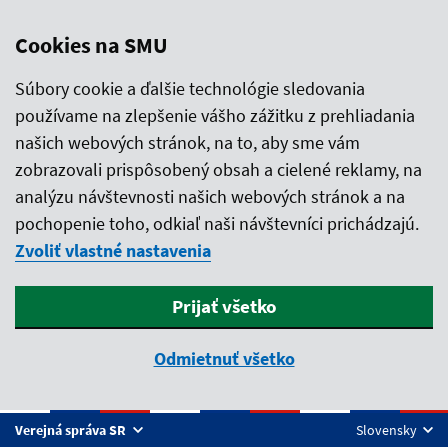
Cookies na SMU
Súbory cookie a ďalšie technológie sledovania
používame na zlepšenie vášho zážitku z prehliadania
našich webových stránok, na to, aby sme vám
zobrazovali prispôsobený obsah a cielené reklamy, na
analýzu návštevnosti našich webových stránok a na
pochopenie toho, odkiaľ naši návštevníci prichádzajú.
Zvoliť vlastné nastavenia
Prijať všetko
Odmietnuť všetko
Preskočiť na hlavný obsah
Verejná správa SR
Slovensky