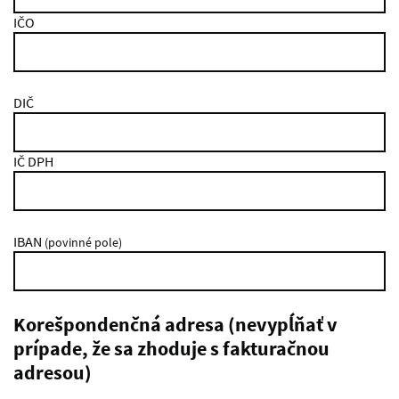
IČO
DIČ
IČ DPH
IBAN
(povinné pole)
Korešpondenčná adresa (nevypĺňať v
prípade, že sa zhoduje s fakturačnou
adresou)