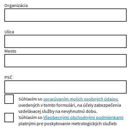
Organizácia
Ulica
Mesto
PSČ
Súhlasím so
spracúvaním mojich osobných údajov
,
uvedených v tomto formulári, na účely zabezpečenia
vzdelávacej služby na nevyhnutnú dobu.
Súhlasím so
Všeobecnými obchodnými podmienkami
platnými pre poskytovanie metrologických služieb