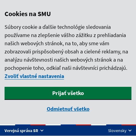
Cookies na SMU
Súbory cookie a ďalšie technológie sledovania
používame na zlepšenie vášho zážitku z prehliadania
našich webových stránok, na to, aby sme vám
zobrazovali prispôsobený obsah a cielené reklamy, na
analýzu návštevnosti našich webových stránok a na
pochopenie toho, odkiaľ naši návštevníci prichádzajú.
Zvoliť vlastné nastavenia
Prijať všetko
Odmietnuť všetko
Preskočiť na hlavný obsah
Verejná správa SR
Slovensky