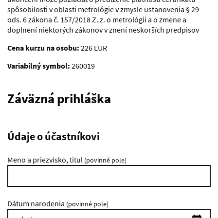
spôsobilosti v oblasti metrológie v zmysle ustanovenia § 29
ods. 6 zákona č. 157/2018 Z. z. o metrológii a o zmene a
doplnení niektorých zákonov v znení neskorších predpisov
Cena kurzu na osobu:
226 EUR
Variabilný symbol:
260019
Záväzná prihláška
Údaje o účastníkovi
Meno a priezvisko, titul
(povinné pole)
Dátum narodenia
(povinné pole)