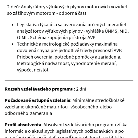
2.deň: Analyzátory výfukových plynov motorových vozidiel
so zážihovým motorom - odborná časť
Legislatíva týkajúca sa overovania určených meradiel
analyzátorov výfukových plynov - vyhláška ÚNMS, MID,
OIML. Schéma zapojenia prístroja AVP
Technické a metrologické požiadavky maximálna
dovolená chyba pre jednotlivé triedy presnosti AVP.
Priebeh overenia, potrebné pomôcky a zariadenia.
Metrologická nadväznosť, vyhodnotenie meraní,
výpočet neistôt
Rozsah vzdelávacieho programu:
2 dni
Požadované vstupné vzdelanie
: Minimálne stredoškolské
vzdelanie ukončené maturitou všeobecného alebo
odborného zamerania
Profil absolventa
: Absolvent vzdelávacieh
o programu získa
informácie o aktuálnych legislatívnych požiadavkách a po
ukončení môže požiadať o predĺženie platnosti
c
ertifikátu