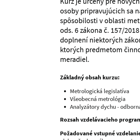
Kurz je určený pre nových
osoby pripravujúcich sa na
spôsobilosti v oblasti me
ods. 6 zákona č. 157/2018 
doplnení niektorých záko
ktorých predmetom činno
meradiel.
Základný obsah kurzu:
Metrologická legislatíva
Všeobecná metrológia
Analyzátory dychu - odborn
Rozsah vzdelávacieho progra
Požadované vstupné vzdelani