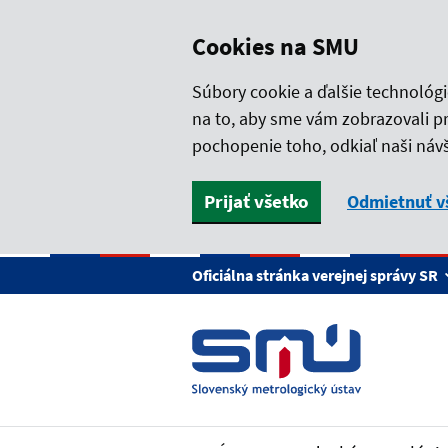
Cookies na SMU
Súbory cookie a ďalšie technológ
na to, aby sme vám zobrazovali p
pochopenie toho, odkiaľ naši návš
Prijať všetko
Odmietnuť v
Preskočiť na hlavný obsah
Oficiálna stránka verejnej správy SR