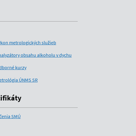
kon metrologických služieb
alyzátory obsahu alkoholu v dychu
dborné kurzy
etrológia ÚNMS SR
ifikáty
čenia SMÚ