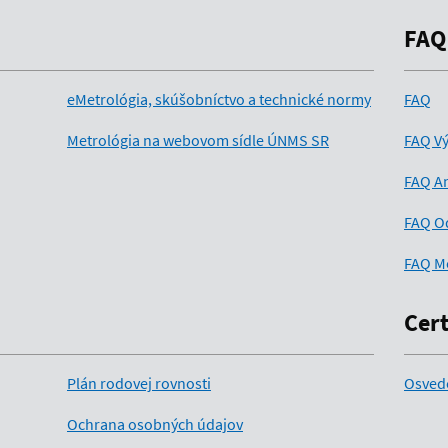
FAQ
eMetrológia, skúšobníctvo a technické normy
FAQ
Metrológia na webovom sídle ÚNMS SR
FAQ Vý
FAQ An
FAQ O
FAQ M
Cert
Plán rodovej rovnosti
Osved
Ochrana osobných údajov