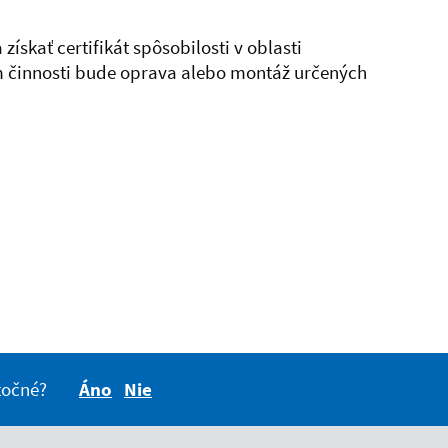
 získať certifikát spôsobilosti v oblasti
 činnosti bude oprava alebo montáž určených
itočné?
Áno
Nie