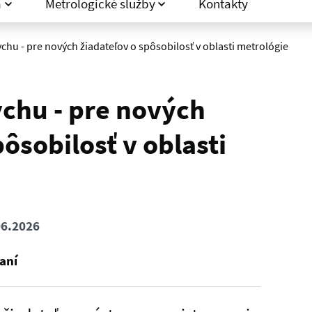
a
Metrologické služby
Kontakty
chu - pre nových žiadateľov o spôsobilosť v oblasti metrológie
ychu - pre nových
pôsobilosť v oblasti
06.2026
aní