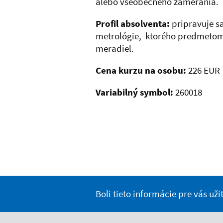
alebo všeobecného zamerania.
Profil absolventa:
pripravuje sa
metrológie, ktorého predmetom
meradiel.
Cena kurzu na osobu
:
226 EUR
Variabilný symbol
:
260018
Boli tieto informácie pre vás už