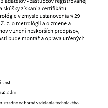
 žiadateľov - zástupcov registrovanej
 skúšky získania certifikátu
trológie v zmysle ustanovenia § 29
Z. z. o metrológii a o zmene a
nov v znení neskorších predpisov,
sti bude montáž a oprava určených
á časť
mu:
2 dni
e:
stredné odborné vzdelanie technického